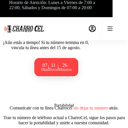
Saltar
Horario de Atención: Lunes a Viernes de 7:00 a
al
22:00, Sábados y Domingos de 07:00 a 20:00
contenido
¡Aún estás a tiempo! Si tu número termina en 0,
vincula tu línea antes del 15 de agosto.
07
11
26
Días
Horas
Minutos
Portabilidad
Comunícate con tu línea Charrocel
sin dejar tu número
atrás.
Trae tu número de teléfono actual a CharroCel, sigue los pasos para
hacer la portabilidad y unirte a nuestra comunidad.