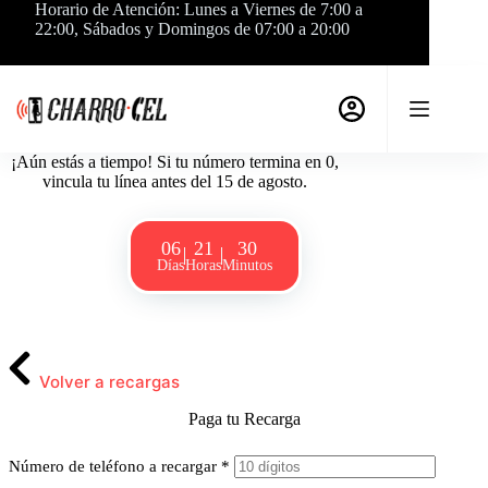
Saltar
Horario de Atención: Lunes a Viernes de 7:00 a
al
22:00, Sábados y Domingos de 07:00 a 20:00
contenido
¡Aún estás a tiempo! Si tu número termina en 0,
vincula tu línea antes del 15 de agosto.
06
21
30
Días
Horas
Minutos
Volver a recargas
Paga tu Recarga
Número de teléfono a recargar
*