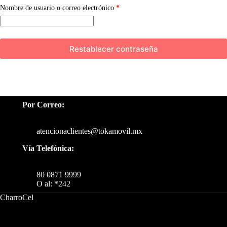
Obligatorio
Nombre de usuario o correo electrónico
*
Restablecer contraseña
Por Correo:
atencionaclientes@tokamovil.mx
Vía Telefónica:
80 0871 9999
O al: *242
CharroCel